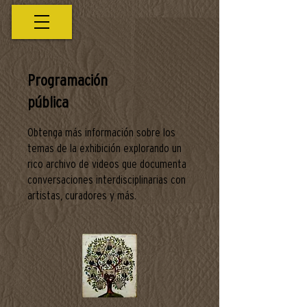
Programación
pública
Obtenga más información sobre los
temas de la exhibición explorando un
rico archivo de videos que documenta
conversaciones interdisciplinarias con
artistas, curadores y más.