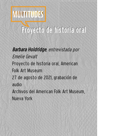
Proyecto de historia oral
Barbara Holdridge
, entrevistada por
Emelie Gevalt
Proyecto de historia oral, American
Folk Art Museum
27 de agosto de 2021, grabación de
audio
Archivos del American Folk Art Museum,
Nueva York